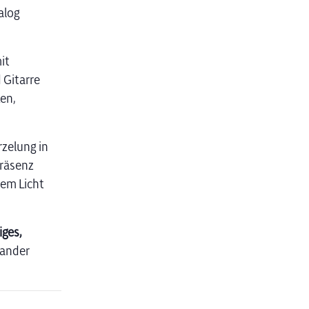
alog
it
 Gitarre
en,
zelung in
Präsenz
nem Licht
iges,
nander