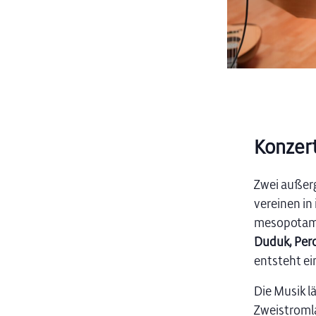
Konzer
Zwei außer
vereinen in
mesopotami
Duduk, Perc
entsteht ei
Die Musik l
Zweistromla