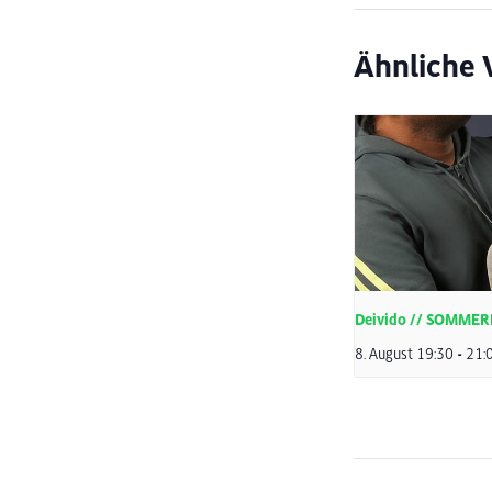
Ähnliche 
Deivido // SOMME
8. August 19:30
-
21: