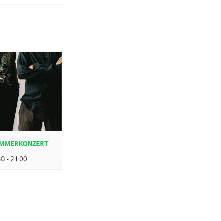
SOMMERKONZERT
30
-
21:00