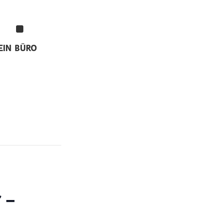
EIN
BÜRO
 –