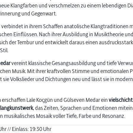
 neue Klangfarben und verschmelzen zu einem lebendigen Di
rinnerung und Gegenwart.
n
verbindet in ihrem Schaffen anatolische Klangtraditionen m
schen Einflüssen. Nach ihrer Ausbildung in Musiktheorie und
sich der Tembur und entwickelt daraus einen ausdrucksstark
Stil.
edar
vereint klassische Gesangsausbildung und tiefe Verwur
schen Musik. Mit ihrer kraftvollen Stimme und emotionalen 
rt sie Volkslieder und Dichtungen neu und lässt sie in moder
erschaffen Lale Koçgün und Gülseven Medar ein
vielschicht
Klangkunstwerk
, das Zeiten, Sprachen und Emotionen mitei
in musikalisches Mosaik voller Tiefe, Farbe und Resonanz.
hr // Einlass: 19:30 Uhr