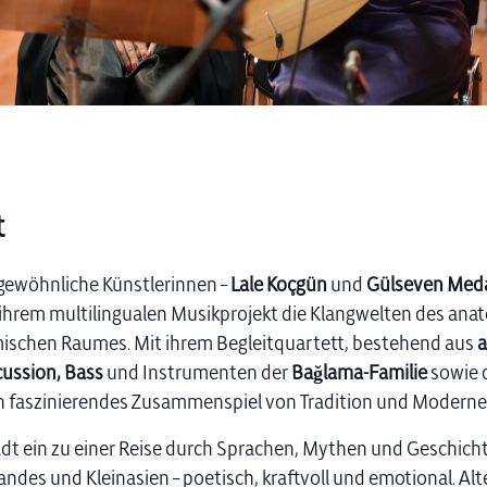
t
gewöhnliche Künstlerinnen –
Lale Koçgün
und
Gülseven Med
 ihrem multilingualen Musikprojekt die Klangwelten des anat
schen Raumes. Mit ihrem Begleitquartett, bestehend aus
a
ussion, Bass
und Instrumenten der
Bağlama-Familie
sowie 
n faszinierendes Zusammenspiel von Tradition und Moderne
ädt ein zu einer Reise durch Sprachen, Mythen und Geschich
ndes und Kleinasien – poetisch, kraftvoll und emotional. Al