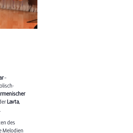
ar
–
olisch-
rmenischer
der
Lavta
,
.
ten des
te Melodien