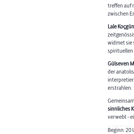
treffen auf
zwischen E
Lale Koçgü
zeitgenössi
widmet sie 
spirituellen 
Gülseven M
der anatoli
interpretie
erstrahlen.
Gemeinsam 
sinnliches 
verwebt – e
Beginn: 20 U