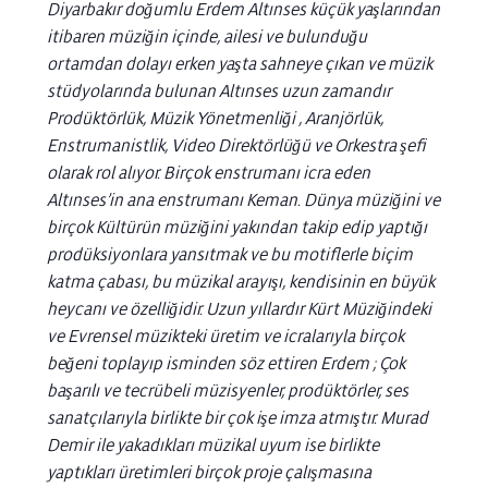
Diyarbakır doğumlu Erdem Altınses küçük yaşlarından
itibaren müziğin içinde, ailesi ve bulunduğu
ortamdan dolayı erken yaşta sahneye çıkan ve müzik
stüdyolarında bulunan Altınses uzun zamandır
Prodüktörlük, Müzik Yönetmenliği , Aranjörlük,
Enstrumanistlik, Video Direktörlüğü ve Orkestra şefi
olarak rol alıyor. Birçok enstrumanı icra eden
Altınses’in ana enstrumanı Keman. Dünya müziğini ve
birçok Kültürün müziğini yakından takip edip yaptığı
prodüksiyonlara yansıtmak ve bu motiflerle biçim
katma çabası, bu müzikal arayışı, kendisinin en büyük
heycanı ve özelliğidir. Uzun yıllardır Kürt Müziğindeki
ve Evrensel müzikteki üretim ve icralarıyla birçok
beğeni toplayıp isminden söz ettiren Erdem ; Çok
başarılı ve tecrübeli müzisyenler, prodüktörler, ses
sanatçılarıyla birlikte bir çok işe imza atmıştır. Murad
Demir ile yakadıkları müzikal uyum ise birlikte
yaptıkları üretimleri birçok proje çalışmasına