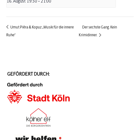
16. August 19:30
-
21:00
Umut Piêra & Kopuz „Musik für die innere
Der sechste Gang. Kein
Ruhe“
Krimidinner.
GEFÖRDERT DURCH: