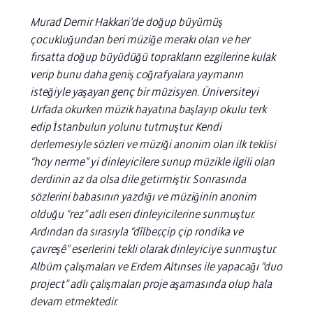
Murad Demir Hakkari’de doğup büyümüş
çocukluğundan beri müziğe merakı olan ve her
fırsatta doğup büyüdüğü toprakların ezgilerine kulak
verip bunu daha geniş coğrafyalara yaymanın
isteğiyle yaşayan genç bir müzisyen. Üniversiteyi
Urfada okurken müzik hayatına başlayıp okulu terk
edip İstanbulun yolunu tutmuştur. Kendi
derlemesiyle sözleri ve müziği anonim olan ilk teklisi
“hoy nerme” yi dinleyicilere sunup müzikle ilgili olan
derdinin az da olsa dile getirmiştir. Sonrasında
sözlerini babasının yazdığı ve müziğinin anonim
olduğu “rez” adlı eseri dinleyicilerine sunmuştur.
Ardından da sırasıyla “dîlber,çip çip rondika ve
çavreşê” eserlerini tekli olarak dinleyiciye sunmuştur.
Albüm çalışmaları ve Erdem Altınses ile yapacağı “duo
project” adlı çalışmaları proje aşamasında olup hala
devam etmektedir.