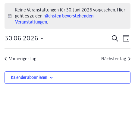
Veranstaltungen
Keine Veranstaltungen für 30. Juni 2026 vorgesehen. Hier
geht es zu den
nächsten bevorstehenden
für
Hinweis
Veranstaltungen
.
30.
30.06.2026
Verans
Ve
Suche
Tag
Juni
Datum
An
Suche
wählen.
2026
Na
Vorheriger Tag
Nächster Tag
und
Ansich
Kalender abonnieren
Naviga