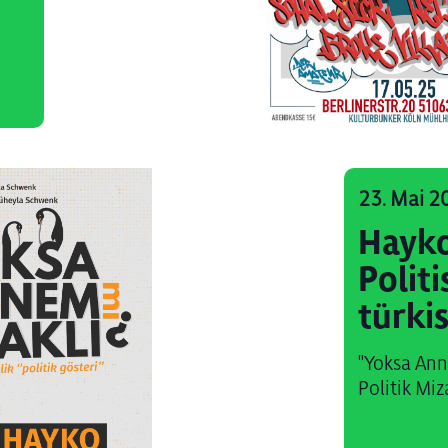
23. Mai 2
Hayko
Polit
türki
"Yoksa Ann
Politik Miz