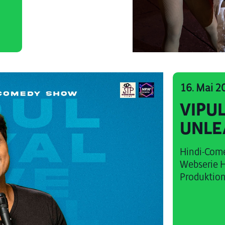
16. Mai 2
VIPUL
UNLE
Hindi-Come
Webserie H
Produktions