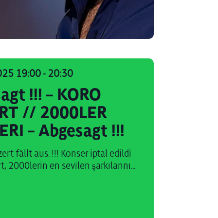
025 19:00
-
20:30
agt !!! – KORO
RT // 2000LER
RI – Abgesagt !!!
ert fällt aus. !!! Konser iptal edildi
, 2000lerin en sevilen şarkılarını...