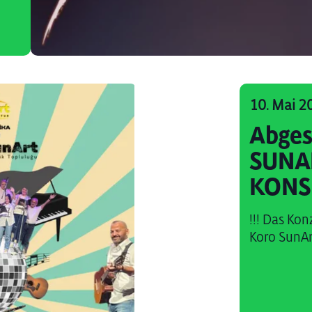
10. Mai 2
Abges
SUNA
KONSE
!!! Das Konz
Koro SunArt