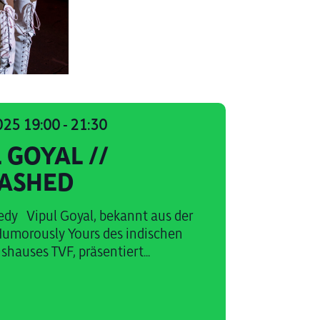
025 19:00
-
21:30
 GOYAL //
ASHED
dy Vipul Goyal, bekannt aus der
umorously Yours des indischen
hauses TVF, präsentiert...