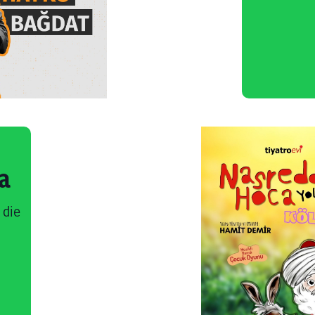
a
 die