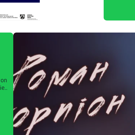
ion
e...