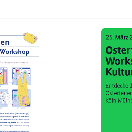
25. März 
Oster
Work
Kultu
Entdecke 
Osterferie
Köln-Mülhe