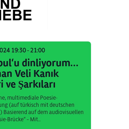
 2024 19:30
-
21:00
bul‘u dinliyorum…
han Veli Kanık
ri ve Şarkıları
he, multimediale Poesie-
ung (auf türkisch mit deutschen
 Basierend auf dem audiovisuellen
e-Brücke‘‘ – Mit...