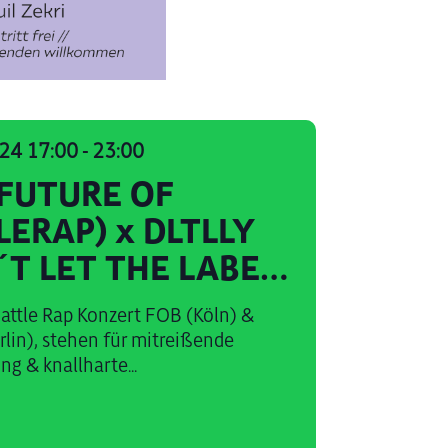
024 17:00
-
23:00
(FUTURE OF
LERAP) x DLTLLY
´T LET THE LABEL
 YOU) //
Battle Rap Konzert FOB (Köln) &
STYLE BATTLES
rlin), stehen für mitreißende
g & knallharte...