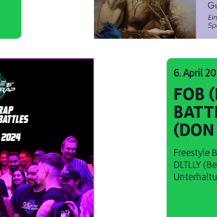
6. April 2
FOB 
BATT
(DON
LABEL
Freestyle 
FREE
DLTLLY (Be
Unterhaltun