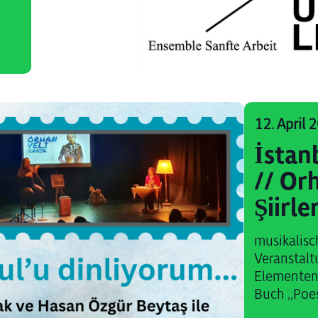
12. April
İstan
// Or
Şiirle
musikalisc
Veranstalt
Elementen)
Buch ‚‚Poesi