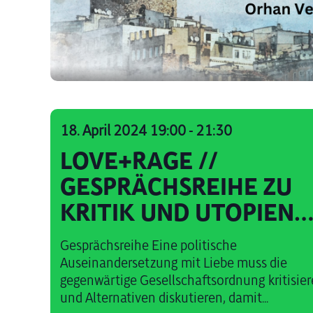
18. April 2024 19:00
-
21:30
LOVE+RAGE //
GESPRÄCHSREIHE ZU
KRITIK UND UTOPIEN
MIT ŞEYDA KURT &
Gesprächsreihe Eine politische
CUSO EHRICH
Auseinandersetzung mit Liebe muss die
gegenwärtige Gesellschaftsordnung kritisie
und Alternativen diskutieren, damit...