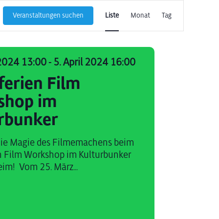
Veranstaltun
Veranstaltungen suchen
Liste
Monat
Tag
Ansichten-
Navigation
2024 13:00
-
5. April 2024 16:00
ferien Film
shop im
rbunker
die Magie des Filmemachens beim
n Film Workshop im Kulturbunker
im! Vom 25. März...